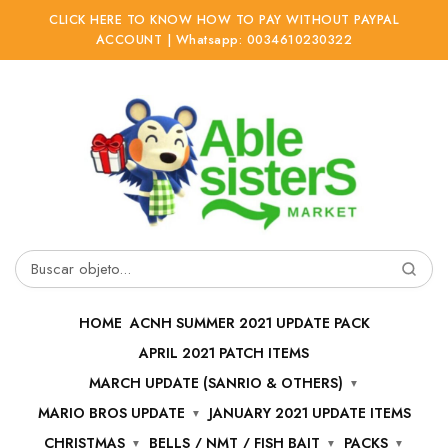
CLICK HERE TO KNOW HOW TO PAY WITHOUT PAYPAL
ACCOUNT | Whatsapp: 0034610230322
Ir
Ir
a
al
la
contenido
navegación
Buscar
por:
HOME
ACNH SUMMER 2021 UPDATE PACK
APRIL 2021 PATCH ITEMS
MARCH UPDATE (SANRIO & OTHERS)
MARIO BROS UPDATE
JANUARY 2021 UPDATE ITEMS
CHRISTMAS
BELLS / NMT / FISH BAIT
PACKS