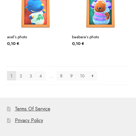
axel’s photo
baabara’s photo
0,10
€
0,10
€
1
2
3
4
…
8
9
10
Terms Of Service
Privacy Policy