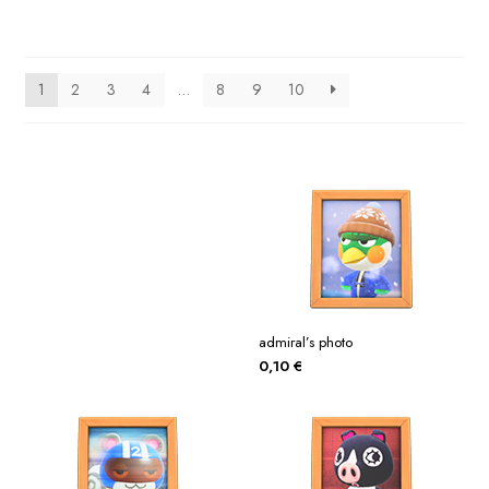
1
2
3
4
…
8
9
10
admiral’s photo
0,10
€